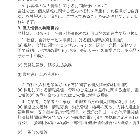
5. お客様の個人情報に関するお問合せについて
当社では、個人情報に関する個人の権利を尊重し、お客様がご自身
などを希望される場合は、ご本人であることを確認させていただい
行います。
9. 個人情報の利用目的
当社は、お預かりした個人情報を次の利用目的の範囲内で取り扱い
1. 税務、会計サービス事業における個人情報の利用目的
(a) 税務、会計に関するコンサルティング、調査、分析、業務ソフト
間で締結した契約の履行(c) 税務、会計サービス事業における商品・
サポートの提供
(e) 受発注業務、請求支払業務
(f) 業務遂行上の諸連絡
2. 当社へ入社を希望される方に関する個人情報の利用目的
(a) 採用に関する情報発信、資料のご発送(b) 選考に関する通知、書
ご連絡(d) お問い合わせまたはご依頼に対する回答
3. 従業者、従業者のご家族、退職者の方の個人情報の利用目的
(a) 業務上の連絡・情報交換、勤怠管理、給与の支払、人員の適
福利厚生・安全衛生等の労務管理、社員証の作成、その他労働関係
社会福祉関係法令に定められた義務の履行(b) 社内規程に定められ
官公庁、参加団体等への届出・報告(d) 健康保険組合への連絡・提
(e) 非常時の連絡