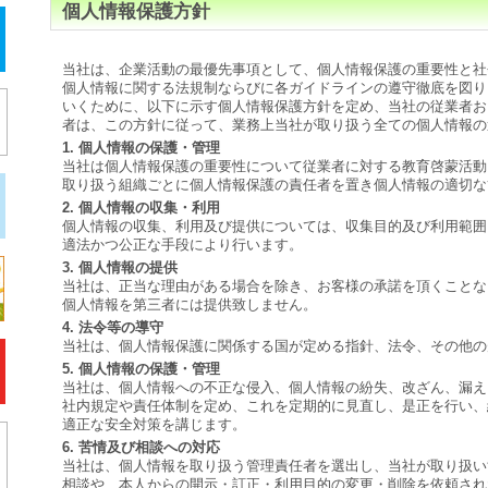
個人情報保護方針
当社は、企業活動の最優先事項として、個人情報保護の重要性と社
個人情報に関する法規制ならびに各ガイドラインの遵守徹底を図り
いくために、以下に示す個人情報保護方針を定め、当社の従業者お
者は、この方針に従って、業務上当社が取り扱う全ての個人情報の
1. 個人情報の保護・管理
当社は個人情報保護の重要性について従業者に対する教育啓蒙活動
取り扱う組織ごとに個人情報保護の責任者を置き個人情報の適切な
2. 個人情報の収集・利用
個人情報の収集、利用及び提供については、収集目的及び利用範囲
適法かつ公正な手段により行います。
3. 個人情報の提供
当社は、正当な理由がある場合を除き、お客様の承諾を頂くことな
個人情報を第三者には提供致しません。
4. 法令等の導守
当社は、個人情報保護に関係する国が定める指針、法令、その他の
5. 個人情報の保護・管理
当社は、個人情報への不正な侵入、個人情報の紛失、改ざん、漏え
社内規定や責任体制を定め、これを定期的に見直し、是正を行い、
適正な安全対策を講じます。
6. 苦情及び相談への対応
当社は、個人情報を取り扱う管理責任者を選出し、当社が取り扱い
相談や、本人からの開示・訂正・利用目的の変更・削除を依頼され