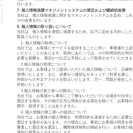
行います。
7. 個人情報保護マネジメントシステムの策定および継続的改善
当社は、個人情報保護に関するマネジメントシステムを定め、これ
その改善を行います。
8. 個人情報の取り扱いについて
当社は、個人情報を適切に保護するため、以下に定める方針にした
取扱うものとします。
1. 個人情報の取得について
当社では、お客様にサービスを提供することに伴い、事業遂行上必
いただくことがあります。取得にあたっては、その利用目的を明示
必要な範囲を、適法かつ公正な手段によって取得させていただきま
2.個人情報の管理について
当社では、お客様よりご提供いただいた個人情報について、正確性
管理いたします。また、必要かつ適切なセキュリティ対策を講じ、
外部からの不正アクセスを防止いたします。万一、問題が発生した
対処いたします。
3.個人情報の第三者への開示について
当社では、お客様から事前にご了解をいただいている場合や法令に
委託する場合、その他の正当な理由がある場合を除いて、お客様の
開示・提供することはありません。
4. 個人情報の第三者への提供について
当社では、お客様の個人情報を、利用目的を達成するために必要な
委託する場合があります。その場合には、事前にお客様の同意を得
審査した委託先を選定し、機密保持契約の締結を行い、お客様の個
適切な措置をとるものとします。